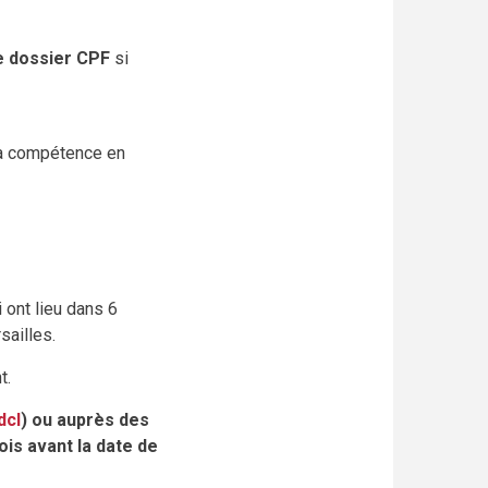
re dossier CPF
si
la compétence en
 ont lieu dans 6
sailles.
t.
dcl
) ou auprès des
is avant la date de