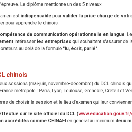
 l'épreuve. Le diplôme mentionne un des 5 niveaux.
xamen est
indispensable
pour
valider la prise charge de vot
ser pour apprendre le chinois.
compétence de communication opérationnelle en langue
. Le
rement
intéresser
les entreprises
qui souhaitent s'assurer de 
borateurs au delà de la formule
"lu, écrit, parlé
"
.
CL chinois
deux sessions (mai-juin, novembre-décembre) du DCL chinois qui
rance métropole : Paris, Lyon, Toulouse, Grenoble, Créteil et Ver
res de choisir la session et le lieu d’examen qui leur conviennen
ffectue sur le site officiel du DCL (
www.education.gouv.fr/
ion accrédités comme CHINAFI
en général au minimum
deux mo