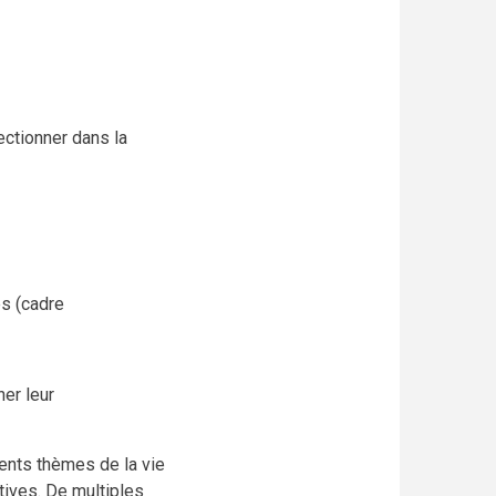
ectionner dans la
es (cadre
ner leur
rents thèmes de la vie
tives. De multiples