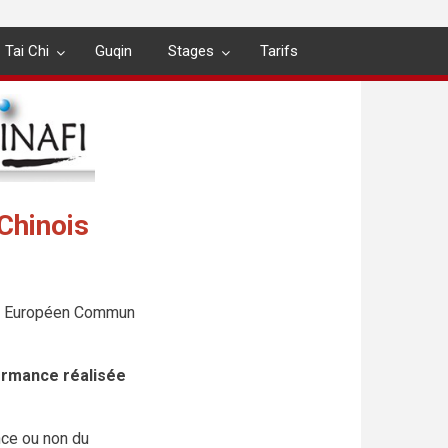
Tai Chi
Guqin
Stages
Tarifs
Chinois
e Européen Commun
formance réalisée
nce ou non du