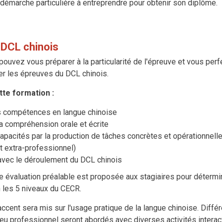
ne démarche particulière à entreprendre pour obtenir son diplôme.
 DCL chinois
uvez vous préparer à la particularité de l'épreuve et vous perf
er les épreuves du DCL chinois.
tte formation :
 compétences en langue chinoise
a compréhension orale et écrite
apacités par la production de tâches concrètes et opérationnell
t extra-professionnel)
 avec le déroulement du DCL chinois
ne évaluation préalable est proposée aux stagiaires pour détermi
 les 5 niveaux du CECR.
'accent sera mis sur l'usage pratique de la langue chinoise. Diffé
ieu professionnel seront abordés avec diverses activités interac