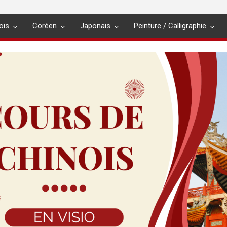
ois
Coréen
Japonais
Peinture / Calligraphie