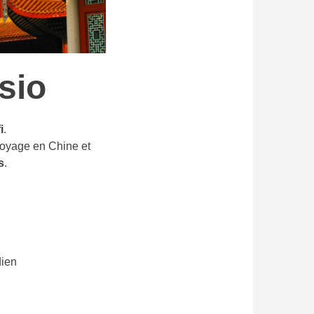
sio
i
.
 voyage en Chine et
s
.
dien