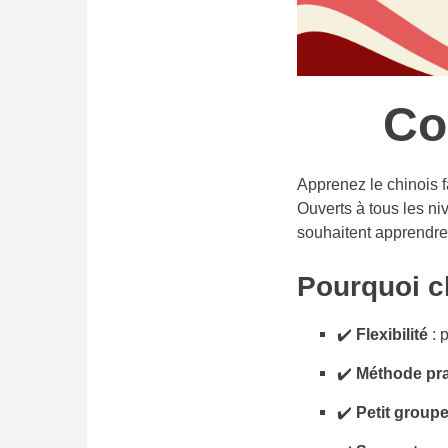
Co
Apprenez le chinois 
Ouverts à tous les ni
souhaitent apprendr
Pourquoi ch
✔️
Flexibilité
: 
✔️
Méthode pra
✔️
Petit group