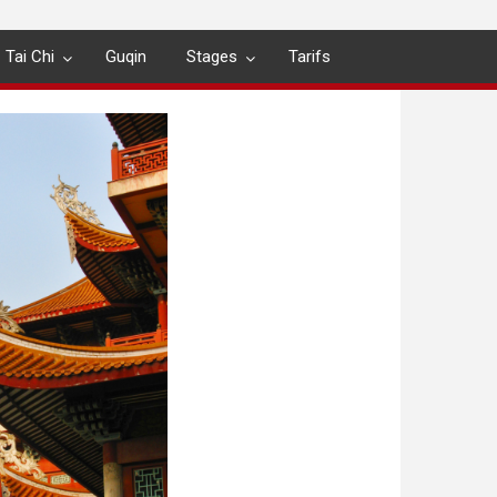
Tai Chi
Guqin
Stages
Tarifs