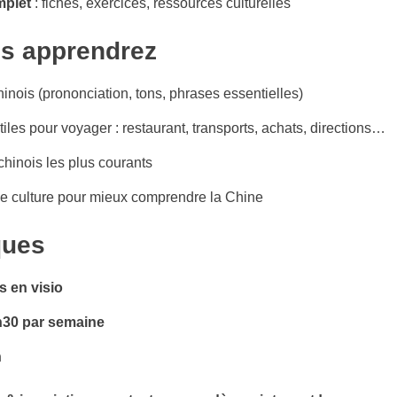
mplet
: fiches, exercices, ressources culturelles
s apprendrez
inois (prononciation, tons, phrases essentielles)
tiles pour voyager : restaurant, transports, achats, directions…
chinois les plus courants
e culture pour mieux comprendre la Chine
ques
s en visio
h30 par semaine
n