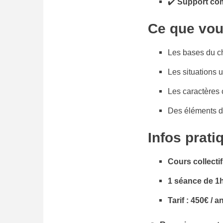
✔️
Support co
Ce que vou
Les bases du ch
Les situations u
Les caractères 
Des éléments d
Infos prati
Cours collectif
1 séance de 1
Tarif : 450€ / a