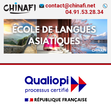
Aller
contact@chinafi.net
au
04.91.53.28.34
contenu
principal